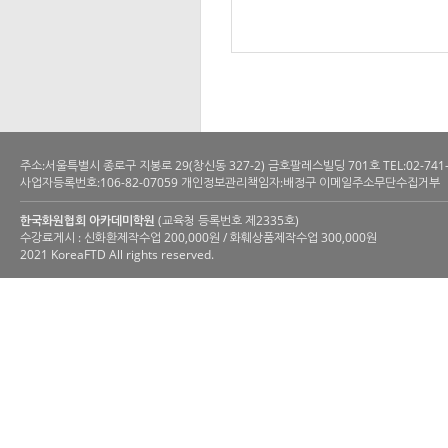
주소:서울특별시 종로구 지봉로 29(창신동 327-2) 금호팔레스빌딩 701호 TEL:02-741-6200 
사업자등록번호:106-82-07059 개인정보관리책임자:배정구 이메일주소무단수집거부
한국화원협회 아카데미학원
(교육청 등록번호 제2335호)
수강료게시 : 신화환제작수업 200,000원 / 화훼상품제작수업 300,000원
2021 KoreaFTD All rights reserved.