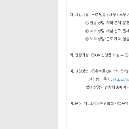
다. 사업내용 : 무료 법률 / 세무 / 노
①
법률 상담: 계약 문제, 분쟁
②
세무 상담: 세금 신고, 절
③
노무 상담: 근로 계약, 임금
라. 진행과정 :
①QR 신청폼 작성 → 
마. 신청방법 : ①홍보물 QR 코드 접속
신청링크 주소 :
https://
②소상공인 연합회 홈페이지 통
바. 문 의 처 : 소상공인연합회 사업운영팀 