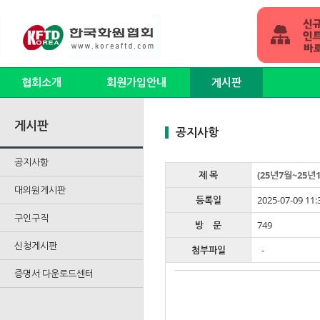
협회소개
회원가입안내
게시판
게시판
공지사항
공지사항
제 목
(25년7월~25년
대의원게시판
등록일
2025-07-09 11:
구인구직
방 문
749
신청게시판
첨부파일
-
증명서 다운로드센터